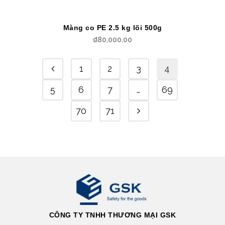
Màng co PE 2.5 kg lõi 500g
₫
80,000.00
1
2
3
4
5
6
7
…
69
70
71
CÔNG TY TNHH THƯƠNG MẠI GSK