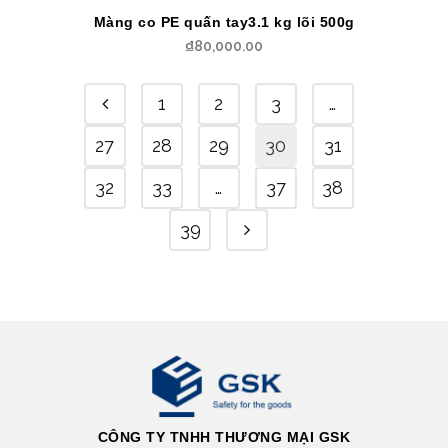
Màng co PE quấn tay3.1 kg lõi 500g
₫
80,000.00
1
2
3
…
27
28
29
30
31
32
33
…
37
38
39
CÔNG TY TNHH THƯƠNG MẠI GSK