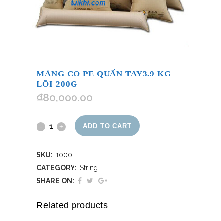
MÀNG CO PE QUẤN TAY3.9 KG
LÕI 200G
₫
80,000.00
ADD TO CART
SKU:
1000
CATEGORY:
String
SHARE ON:
Related products