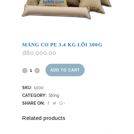
MÀNG CO PE 3.4 KG LÕI 300G
₫
80,000.00
ADD TO CART
SKU:
1000
CATEGORY:
String
SHARE ON:
Related products